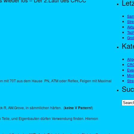
 wieder los – Der 2.Lauf des CRCC
Letz
Sam
Stre
Akt
Tsch
Gro
Kat
All
CRC
Eve
Min
n mit 70T aus dem Hause PN, ATM oder Reflex, Felgen mit Maximal
Str
Suc
ck R, AW.Grove, in sämmlichen härten. (
keine V Pattern!
)
 Teile, und Eigenbauten dürfen Verwendung finden. Hiervon