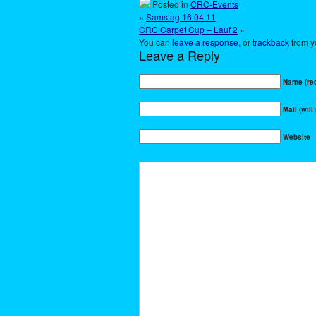
Posted in
CRC-Events
«
Samstag 16.04.11
CRC Carpet Cup – Lauf 2
»
You can
leave a response
, or
trackback
from y
Leave a Reply
Name (req
Mail (will
Website