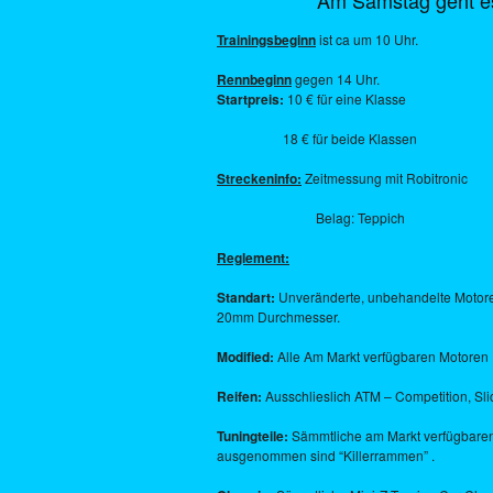
Am Samstag geht es
Trainingsbeginn
ist ca um 10 Uhr.
Rennbeginn
gegen 14 Uhr.
Startpreis:
10 € für eine Klasse
18 € für beide Klassen
Streckeninfo:
Zeitmessung mit Robitronic
Belag: Teppich
Reglement:
Standart:
Unveränderte, unbehandelte Motore
20mm Durchmesser.
Modified:
Alle Am Markt verfügbaren Motoren
Reifen:
Ausschlieslich ATM – Competition, Sli
Tuningteile:
Sämmtliche am Markt verfügbaren
ausgenommen sind “Killerrammen” .