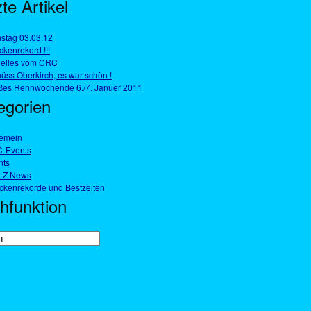
te Artikel
stag 03.03.12
ckenrekord !!!
uelles vom CRC
üss Oberkirch, es war schön !
ßes Rennwochende 6./7. Januer 2011
egorien
gemein
-Events
nts
i-Z News
eckenrekorde und Bestzeiten
hfunktion