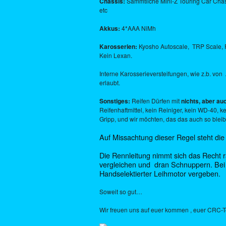
Chassis:
Sämmtliche Mini-Z Touring Car Chass
etc
Akkus:
4*AAA NiMh
Karosserien:
Kyosho Autoscale, TRP Scale, R2
Kein Lexan.
Interne Karosserieversteifungen, wie z.b. von 
erlaubt.
Sonstiges:
Reifen Dürfen mit
nichts, aber au
Reifenhaftmittel, kein Reiniger, kein WD-40, 
Gripp, und wir möchten, das das auch so bleib
Auf Missachtung dieser Regel steht die 
Die Rennleitung nimmt sich das Recht 
vergleichen und dran Schnuppern. Bei 
Handselektierter Leihmotor vergeben.
Soweit so gut…
Wir freuen uns auf euer kommen , euer CRC-